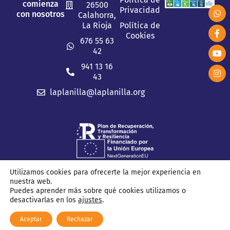
comienza
26500
Privacidad
con nosotros
Calahorra,
La Rioja
Política de
Cookies
676 55 63
42
941 13 16
43
laplanilla@laplanilla.org
Utilizamos cookies para ofrecerte la mejor experiencia en
nuestra web.
2026 © C.F.P. La Planilla. Todos los derechos reservados.
Puedes aprender más sobre qué cookies utilizamos o
desactivarlas en los
ajustes
.
Aceptar
Rechazar