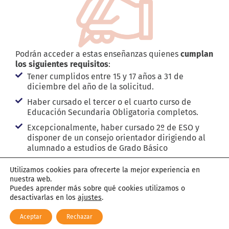
Podrán acceder a estas enseñanzas quienes
cumplan
los siguientes requisitos
:
Tener cumplidos entre 15 y 17 años a 31 de
diciembre del año de la solicitud.
Haber cursado el tercer o el cuarto curso de
Educación Secundaria Obligatoria completos.
Excepcionalmente, haber cursado 2º de ESO y
disponer de un consejo orientador dirigiendo al
alumnado a estudios de Grado Básico
También podrán solicitar acceso las personas
Utilizamos cookies para ofrecerte la mejor experiencia en
entre 15 y 18 años, que nunca hayan estado
nuestra web.
escolarizadas en el sistema educativo español,
Puedes aprender más sobre qué cookies utilizamos o
siempre que aporten un consejo orientador de un
desactivarlas en los
ajustes
.
departamento o servicio de orientación
perteneciente a una Administración educativa
Aceptar
Rechazar
que les dirija a estos estudios y que acredite un