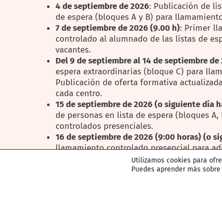
4 de septiembre de 2026
: Publicación de li
de espera (bloques A y B) para llamamient
7 de septiembre de 2026 (9.00 h)
: Primer l
controlado al alumnado de las listas de es
vacantes.
Del 9 de septiembre al 14 de septiembre de
espera extraordinarias (bloque C) para lla
Publicación de oferta formativa actualizad
cada centro.
15 de
septiembre de
2026
(o siguiente día
h
de personas en lista de espera (bloques A,
controlados presenciales.
16 de septiembre de 2026 (9:00 horas) (o si
llamamiento controlado presencial para adj
educativos a personas en lista de espera (b
Utilizamos cookies para ofr
Del 17 de septiembre al 14 de octubre de 20
Puedes aprender más sobre q
formativa actualizada en tablones de anun
centro. Matrícula directa en centros con pl
El plazo de formalización de primera matrícula s
24 de julio y, en Grado Medio y Superior, del 23 a