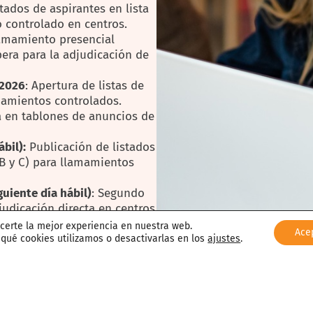
stados de aspirantes en lista
o controlado en centros.
lamamiento presencial
pera para la adjudicación de
 2026
: Apertura de listas de
mamientos controlados.
a en tablones de anuncios de
ábil
):
Publicación de listados
 B y C) para llamamientos
guiente día hábil)
: Segundo
udicación directa en centros
loques A, B y C).
ecerte la mejor experiencia en nuestra web.
Ace
26
: Publicación de oferta
ué cookies utilizamos o desactivarlas en los
ajustes
.
cios y páginas web de cada
azas vacantes.
erá, en Grado Básico, el 23 y
l 27 de julio. No obstante,