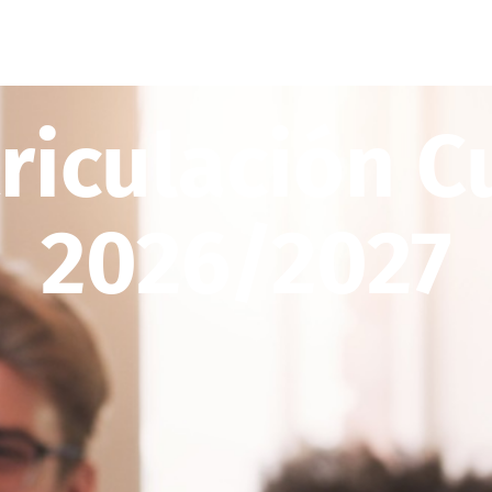
riculación C
2026/2027