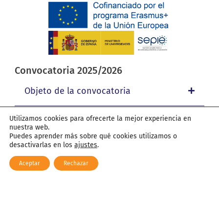
Convocatoria 2025/2026
Objeto de la convocatoria
Utilizamos cookies para ofrecerte la mejor experiencia en
Características de las movilidades
nuestra web.
Puedes aprender más sobre qué cookies utilizamos o
desactivarlas en los
ajustes
.
Plazo de presentación
Aceptar
Rechazar
Destinatarios
Criterios de selección