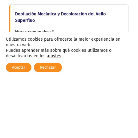
Depilación Mecánica y Decoloración del Vello
Superfluo
3
Utilizamos cookies para ofrecerte la mejor experiencia en
100
nuestra web.
Puedes aprender más sobre qué cookies utilizamos o
desactivarlas en los
ajustes
.
Lavado y Cambios de Forma del Cabello
Aceptar
Rechazar
8
266
Itinerario Personal para la Empleabilidad
2
67