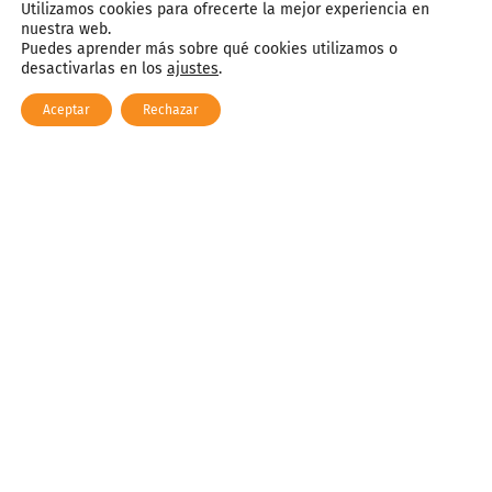
Utilizamos cookies para ofrecerte la mejor experiencia en
nuestra web.
Puedes aprender más sobre qué cookies utilizamos o
desactivarlas en los
ajustes
.
Aceptar
Rechazar
Admisión Ciclos FP Grado
Básico
Alumnos de nuevo ingreso
Formalización
Requisitos de acceso
Documentación a presentar