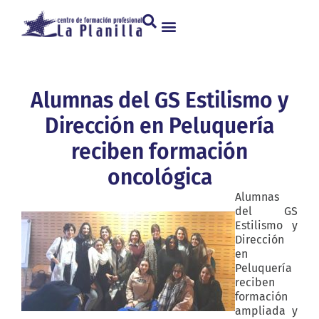
Alumnas del GS Estilismo y
Dirección en Peluquería
reciben formación
oncológica
Alumnas
del GS
Estilismo y
Dirección
en
Peluquería
reciben
formación
ampliada y