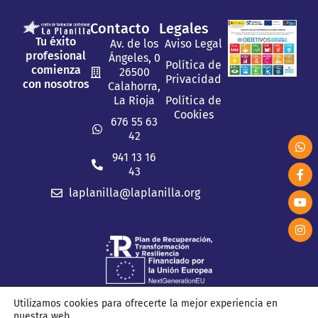
Contacto
Legales
Tu éxito
Av. de los
Aviso Legal
profesional
Ángeles, 0
Política de
comienza
26500
Privacidad
con nosotros
Calahorra,
La Rioja
Política de
Cookies
676 55 63
42
941 13 16
43
laplanilla@laplanilla.org
Utilizamos cookies para ofrecerte la mejor experiencia en
nuestra web.