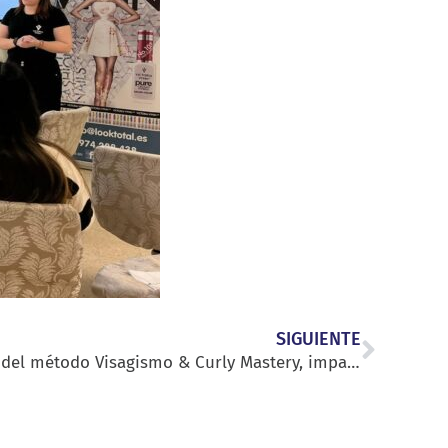
SIGUIENTE
Gemma Serrano, creadora del método Visagismo & Curly Mastery, imparte formación al GS de Estilismo del Centro de F.P. La Planilla