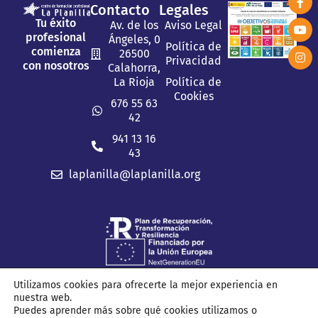
Contacto
Legales
Tu éxito
Av. de los
Aviso Legal
profesional
Ángeles, 0
Política de
comienza
26500
Privacidad
con nosotros
Calahorra,
La Rioja
Política de
Cookies
676 55 63
42
941 13 16
43
laplanilla@laplanilla.org
Utilizamos cookies para ofrecerte la mejor experiencia en
nuestra web.
2026 © C.F.P. La Planilla. Todos los derechos reservados.
Puedes aprender más sobre qué cookies utilizamos o