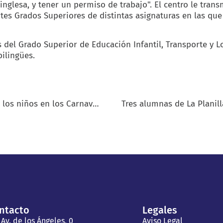
inglesa, y tener un permiso de trabajo". El centro le trans
ntes Grados Superiores de distintas asignaturas en las qu
 del Grado Superior de Educación Infantil, Transporte y Lo
ilingües.
Centro de FP La Planilla maquilla de fantasía a los niños en los Carnavales 2019
ntacto
Legales
Av. de los Ángeles, 0
Aviso Legal