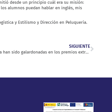
mitió desde un principio cuál era su misión:
e los alumnos puedan hablar en inglés, mis
gística y Estilismo y Dirección en Peluquería.
SIGUIENTE
Tres alumnas de La Planilla han sido galardonadas en los premios extraordinarios de Formación Profesional correspondientes al curso 18/19 otorgados por el Gobierno de La Rioja