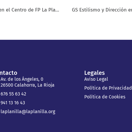
Familas de acogida para alumnos de Erasmus en el Centro de FP La Planilla
ntacto
Legales
Av. de los Ángeles, 0
Aviso Legal
26500 Calahorra, La Rioja
Política de Privacida
676 55 63 42
Política de Cookies
941 13 16 43
laplanilla@laplanilla.org