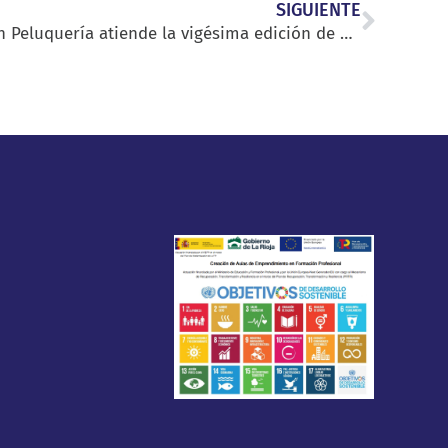
SIGUIENTE
GS Estilismo y Dirección en Peluquería atiende la vigésima edición de Salón Look en IFEMA
d