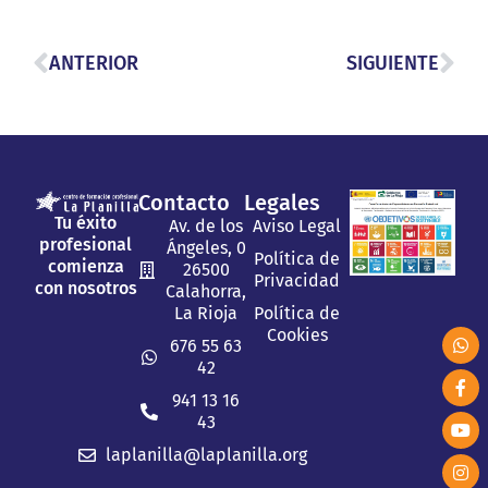
ANTERIOR
SIGUIENTE
Contacto
Legales
Tu éxito
Av. de los
Aviso Legal
profesional
Ángeles, 0
Política de
comienza
26500
Privacidad
con nosotros
Calahorra,
La Rioja
Política de
Cookies
676 55 63
42
941 13 16
43
laplanilla@laplanilla.org