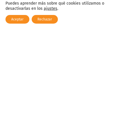
Puedes aprender más sobre qué cookies utilizamos o
Empresa
desactivarlas en los
ajustes
.
Aceptar
Rechazar
Sector
Persona de contacto
Email
Teléfono
Asunto