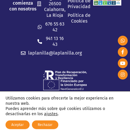
Política de
comienza
26500
Privacidad
con nosotros
Calahorra,
La Rioja
Política de
Cookies
676 55 63
42
941 13 16
43
laplanilla@laplanilla.org
Utilizamos cookies para ofrecerte la mejor experiencia en
nuestra web.
2026 © C.F.P. La Planilla. Todos los derechos reservados.
Puedes aprender más sobre qué cookies utilizamos o
desactivarlas en los
ajustes
.
Aceptar
Rechazar