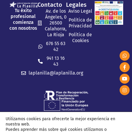
Contacto
Legales
Tu éxito
Av. de los
Aviso Legal
profesional
Ángeles, 0
Política de
comienza
26500
Privacidad
con nosotros
Calahorra,
La Rioja
Política de
Cookies
676 55 63
42
941 13 16
43
laplanilla@laplanilla.org
Utilizamos cookies para ofrecerte la mejor experiencia en
nuestra web.
2026 © C.F.P. La Planilla. Todos los derechos reservados.
Puedes aprender más sobre qué cookies utilizamos o